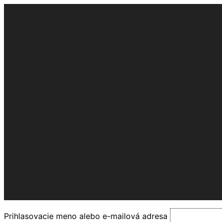
Preskočiť
.domov
na
.balíky
obsah
.kontakt
Začnite zdarma
Prihlasovacie meno alebo e-mailová adresa